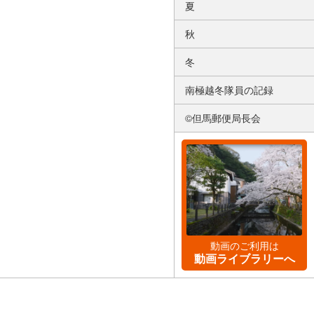
夏
秋
冬
南極越冬隊員の記録
©但馬郵便局長会
動画のご利用は
動画ライブラリーへ