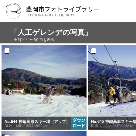
「人工ゲレンデの写真」
（全5件中 1〜5件目を表示）
No.644 神鍋高原スキー場（アップ）
No.645 神鍋高原スキ
DL数：135 ／
2037×2032 px
DL数：112 ／
2037×2032 px