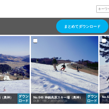
まとめてダウンロード
No
ー場（奥神）
No.646 神鍋高原スキー場（奥神）
DL数
DL数：188 ／
2017×2032 px