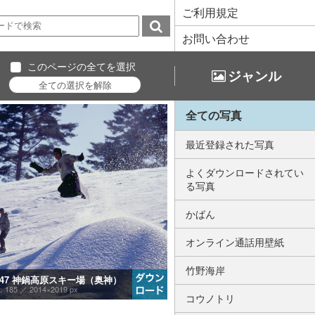
ご利用規定
お問い合わせ
このページの全てを選択
ジャンル
全ての写真
最近登録された写真
よくダウンロードされてい
る写真
かばん
オンライン通話用壁紙
竹野海岸
.647 神鍋高原スキー場（奥神）
：185 ／
2014×2019 px
コウノトリ