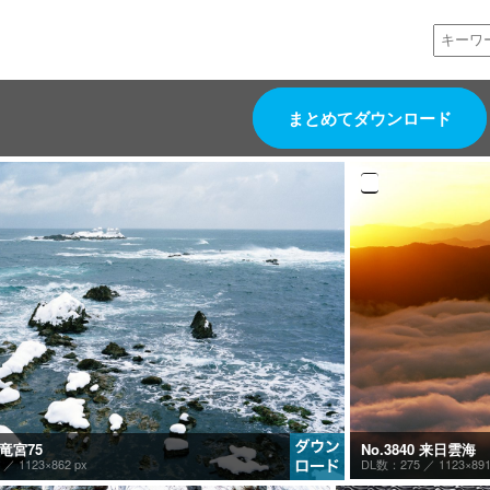
まとめてダウンロード
No.3840 来日雲海
1 竜宮75
DL数：275 ／
1123×891
2 ／
1123×862 px