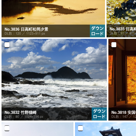
No.3835 日
No.3836 日高町松岡夕景
DL数：91 ／
911
DL数：120 ／
1123×911 px
No.3832 竹野猫崎
No.3818 安
DL数：80 ／
1024×794 px
DL数：147 ／
1