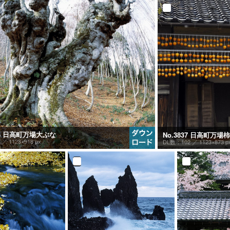
838 日高町万場大ぶな
No.3837 日高町万場柿
2 ／
1123×918 px
DL数：102 ／
1123×873 p