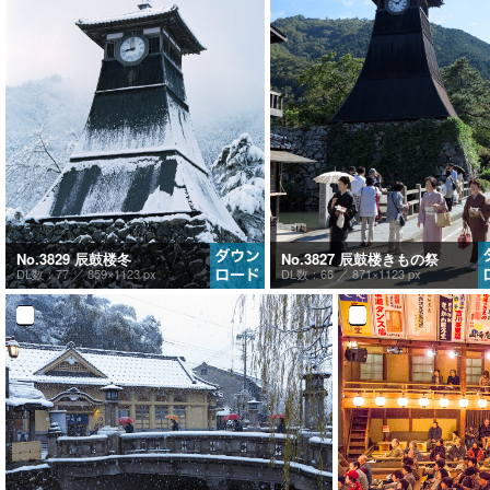
No.3827 辰鼓楼きもの祭
No.3829 辰鼓楼冬
DL数：66 ／
871×1123 px
DL数：77 ／
859×1123 px