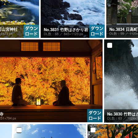
高町山宮神社
No.3834 日
No.3831 竹野はさかり岩
×1123 px
DL数：99 ／
1123
DL数：68 ／
845×1123 px
国寺
No.3830 竹野
251×794 px
DL数：63 ／
1024×7