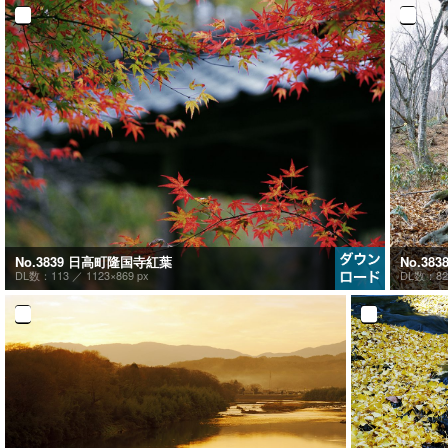
No.3839 日高町隆国寺紅葉
No.3
DL数：113 ／
1123×869 px
DL数：8