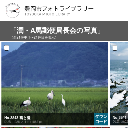
「潤・A馬郵便局長会の写真」
（全21件中 1〜21件目を表示）
No.384
No.3843 鸛と鷺
DL数：10
DL数：228 ／
1111×865 px