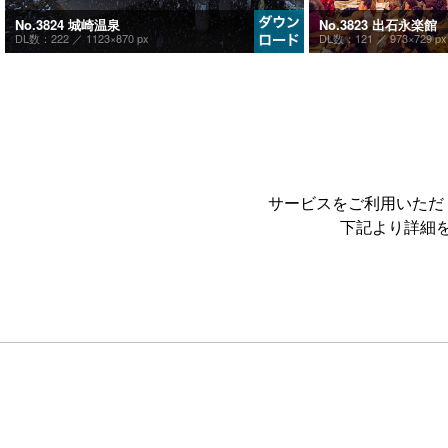
No.3823 出石永楽館
No.3824 城崎温泉
DL数：121 ／
973×729 px
DL数：222 ／
1123×870 px
サービスをご利用いただ
下記より詳細