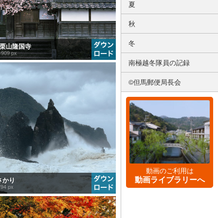
夏
秋
冬
高町栗山隆国寺
×909 px
南極越冬隊員の記録
©但馬郵便局長会
動画のご利用は
動画ライブラリーへ
はさかり
94 px