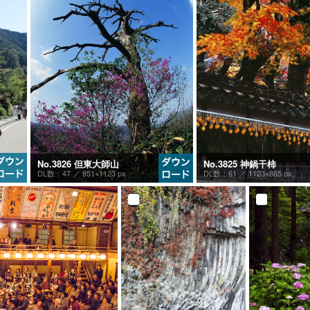
No.3825 神鍋干柿
No.3826 但東大師山
DL数：61 ／
1123×865 px
DL数：47 ／
851×1123 px