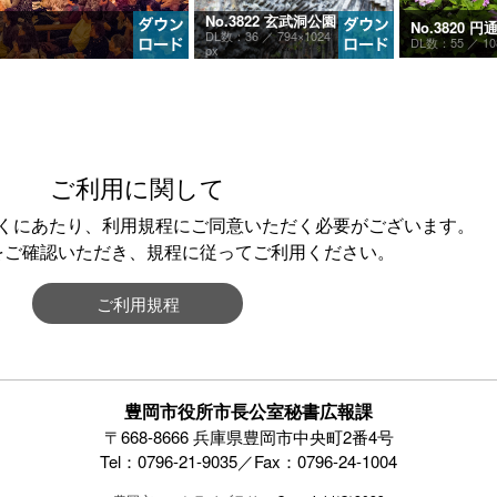
No.3822 玄武洞公園
No.3820 円
DL数：36 ／
794×1024
DL数：55 ／
10
px
ご利用に関して
くにあたり、利用規程にご同意いただく必要がございます。
をご確認いただき、規程に従ってご利用ください。
ご利用規程
豊岡市役所市長公室秘書広報課
〒668-8666 兵庫県豊岡市中央町2番4号
Tel：0796-21-9035／Fax：0796-24-1004