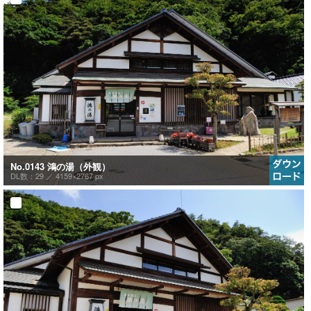
No.0143 鴻の湯（外観）
DL数：29 ／
4159×2767 px