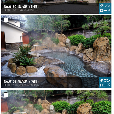
No.0160 鴻の湯（外観）
DL数：90 ／
4256×2832 px
No.0159 鴻の湯（内観）
DL数：103 ／
4256×2832 px