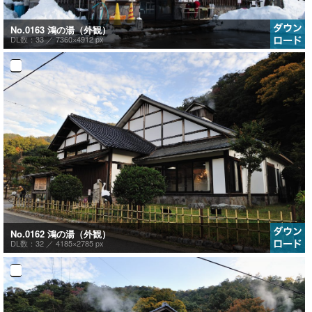
No.0163 鴻の湯（外観）
DL数：33 ／
7360×4912 px
No.0162 鴻の湯（外観）
DL数：32 ／
4185×2785 px