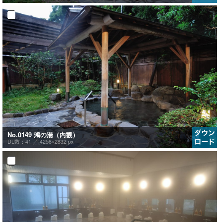
No.0149 鴻の湯（内観）
DL数：41 ／
4256×2832 px