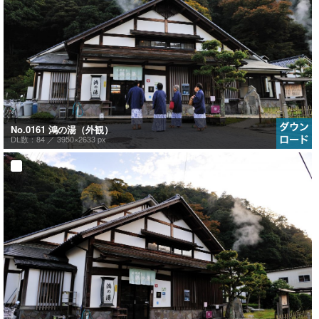
No.0161 鴻の湯（外観）
DL数：84 ／
3950×2633 px