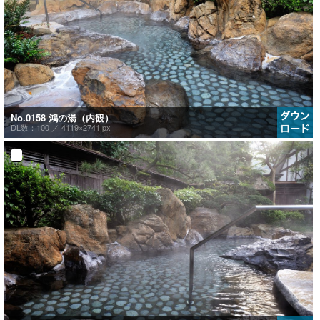
No.0158 鴻の湯（内観）
DL数：100 ／
4119×2741 px