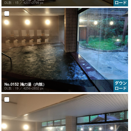
DL数：15 ／
4207×2799 px
No.0152 鴻の湯（内観）
DL数：19 ／
4256×2832 px