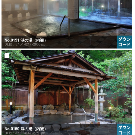
No.0151 鴻の湯（内観）
DL数：57 ／
4217×2805 px
No.0150 鴻の湯（内観）
DL数：87 ／
4147×2759 px