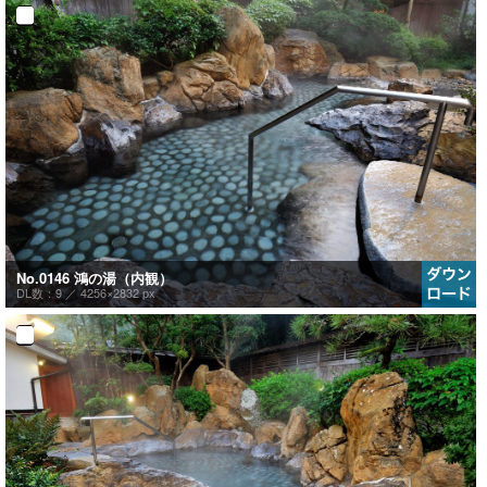
No.0146 鴻の湯（内観）
DL数：9 ／
4256×2832 px