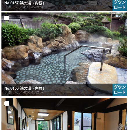
No.0157 鴻の湯（内観）
DL数：62 ／
4117×2739 px
No.0156 鴻の湯（内観）
DL数：48 ／
4256×2832 px