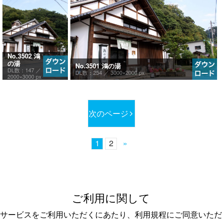
No.3502 鴻
の湯
No.3501 鴻の湯
DL数：147 ／
DL数：254 ／
3000×2000 px
2000×3000 px
次のページ
1
2
»
ご利用に関して
サービスをご利用いただくにあたり、利用規程にご同意いただ