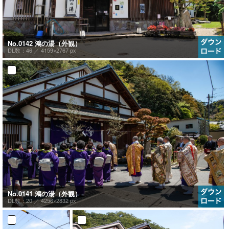
No.0142 鴻の湯（外観）
DL数：46 ／
4159×2767 px
No.0141 鴻の湯（外観）
DL数：20 ／
4256×2832 px