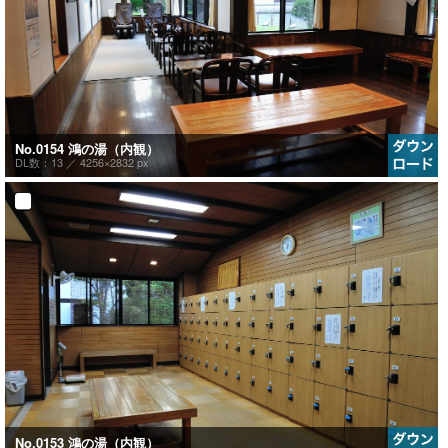
No.0154 鴻の湯（内観）
DL数：13 ／
4256×2832 px
No.0153 鴻の湯（内観）