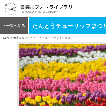
たんとうチューリップまつ
一覧へ戻る
HOME
>
但東エリア
>
たんとうチューリップまつり０９