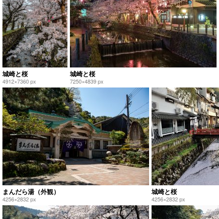
城崎と桜
城崎と桜
4912×7360 px
7250×4839 px
まんだら湯（外観）
城崎と桜
4256×2832 px
4256×2832 px