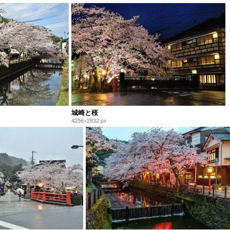
城崎と桜
4256×2832 px