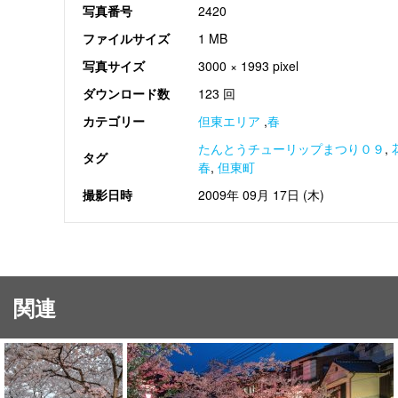
写真番号
2420
ファイルサイズ
1 MB
写真サイズ
3000 × 1993 pixel
ダウンロード数
123 回
カテゴリー
但東エリア
,
春
たんとうチューリップまつり０９
,
タグ
春
,
但東町
撮影日時
2009年 09月 17日 (木)
関連