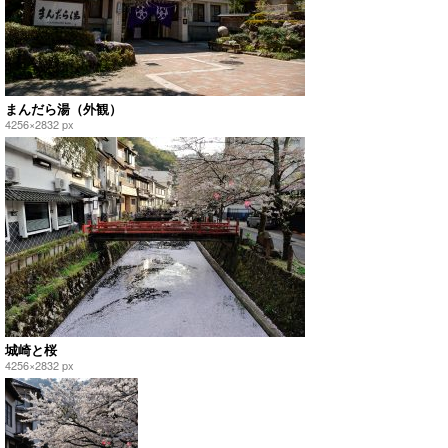
まんだら湯（外観）
4256×2832 px
城崎と桜
4256×2832 px