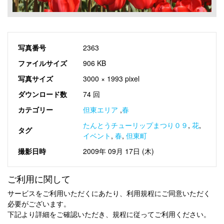
写真番号
2363
ファイルサイズ
906 KB
写真サイズ
3000 × 1993 pixel
ダウンロード数
74 回
カテゴリー
但東エリア
,
春
たんとうチューリップまつり０９
,
花
,
タグ
イベント
,
春
,
但東町
撮影日時
2009年 09月 17日 (木)
ご利用に関して
サービスをご利用いただくにあたり、利用規程にご同意いただく
必要がございます。
下記より詳細をご確認いただき、規程に従ってご利用ください。