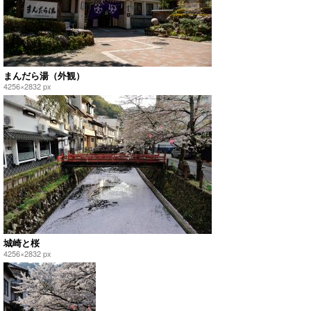
まんだら湯（外観）
4256×2832 px
城崎と桜
4256×2832 px