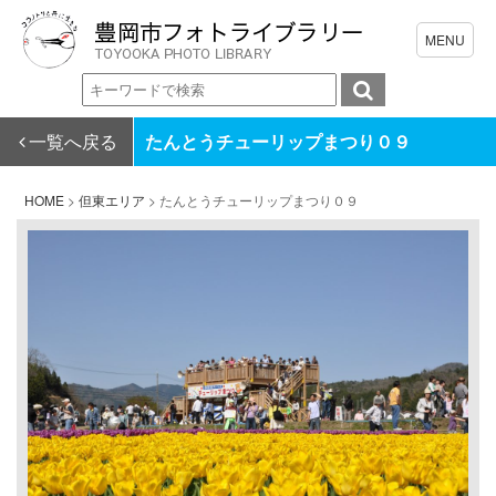
一覧へ戻る
たんとうチューリップまつり０９
HOME
>
但東エリア
>
たんとうチューリップまつり０９