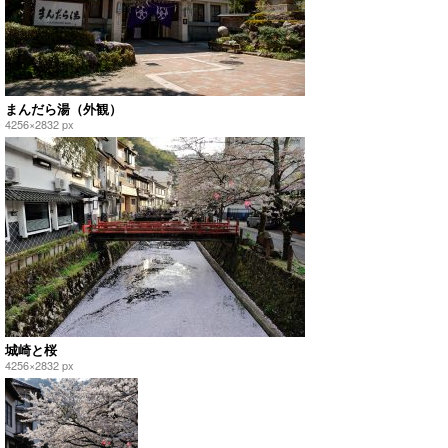
まんだら湯（外観）
4256×2832 px
城崎と桜
4256×2832 px