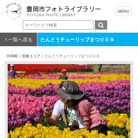
一覧へ戻る
たんとうチューリップまつり０９
HOME
>
但東エリア
>
たんとうチューリップまつり０９