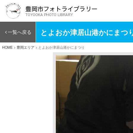
とよおか津居山港かにまつ
一覧へ戻る
HOME
>
豊岡エリア
>
とよおか津居山港かにまつり