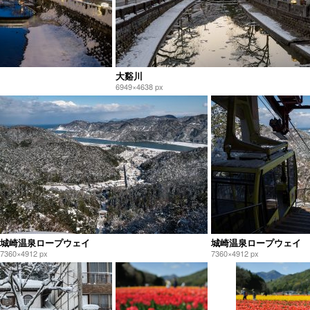
大谿川
6949×4638 px
城崎温泉ロープウェイ
城崎温泉ロープウェイ
7360×4912 px
7360×4912 px