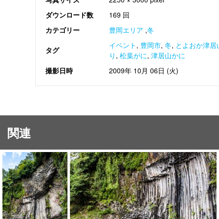
ダウンロード数
169 回
カテゴリー
豊岡エリア
,
冬
イベント
,
豊岡市
,
冬
,
とよおか津居
タグ
り
,
松葉がに
,
津居山かに
撮影日時
2009年 10月 06日 (火)
関連