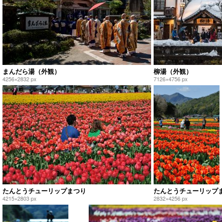
まんだら湯（外観）
柳湯（外観）
4256×2832 px
7126×4756 px
たんとうチューリップまつり
たんとうチューリップ
4215×2803 px
2832×4256 px