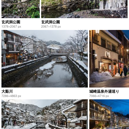
玄武洞公園
玄武洞公園
1378×2067 px
2067×1378 px
大谿川
城崎温泉外湯巡り
7286×4863 px
7066×4716 px