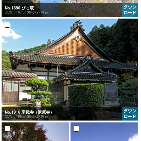
No.1886 びっ蔵
DL数：187 ／
3648×2736 px
No.1916 宗鏡寺（沢庵寺）
DL数：186 ／
3648×2736 px