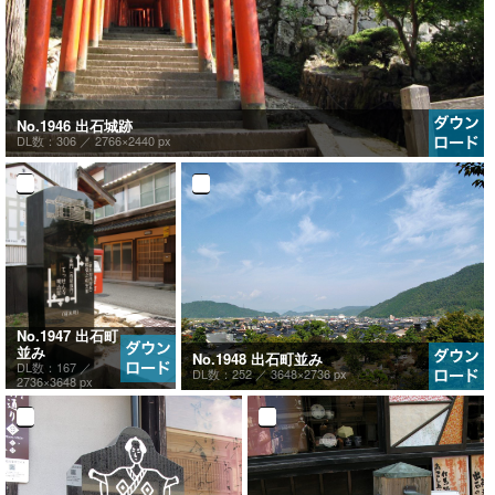
No.1946 出石城跡
DL数：306 ／
2766×2440 px
No.1947 出石町
並み
No.1948 出石町並み
DL数：167 ／
DL数：252 ／
3648×2736 px
2736×3648 px