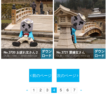
No.3720 お疲れ玄さん２
No.3721 愛嬌玄さん
DL数：156 ／
3000×4500 px
DL数：152 ／
3000×4500 px
前のページ
次のページ
«
1
2
3
4
5
6
7
»