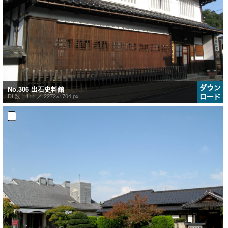
No.306 出石史料館
DL数：111 ／
2272×1704 px