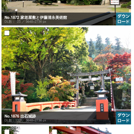
No.1872 家老屋敷と伊藤清永美術館
DL数：125 ／
3648×2736 px
No.1876 出石城跡
DL数：132 ／
3648×2736 px