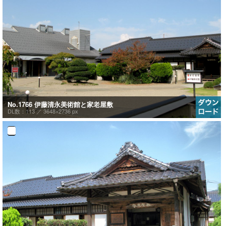
No.1766 伊藤清永美術館と家老屋敷
DL数：113 ／
3648×2736 px