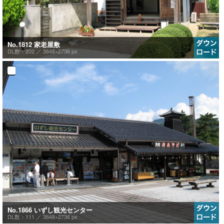
No.1812 家老屋敷
DL数：202 ／
3648×2736 px
No.1866 いずし観光センター
DL数：111 ／
3648×2736 px