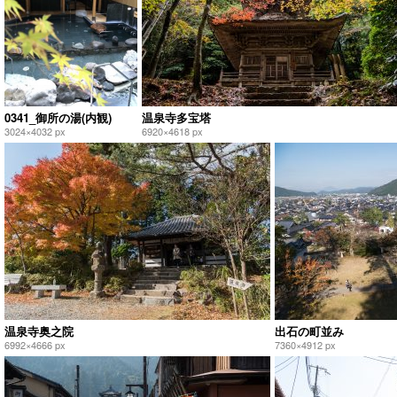
0341_御所の湯(内観)
温泉寺多宝塔
3024×4032 px
6920×4618 px
温泉寺奥之院
出石の町並み
6992×4666 px
7360×4912 px