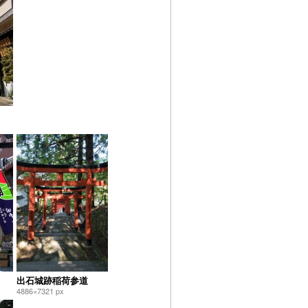
出石城跡稲荷参道
4886×7321 px