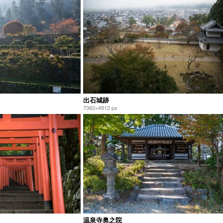
出石城跡
7360×4912 px
温泉寺奥之院