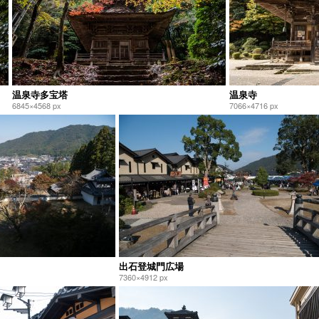
温泉寺多宝塔
温泉寺
6845×4568 px
7066×4716 px
出石登城門広場
7360×4912 px