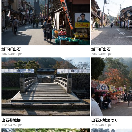
城下町出石
城下町出石
7360×4912 px
7360×4912 px
出石登城橋
出石お城まつり
7120×4752 px
7192×4800 px