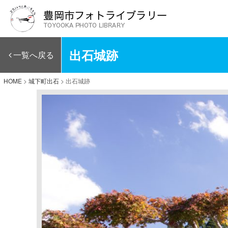
出石城跡
一覧へ戻る
HOME
>
城下町出石
>
出石城跡