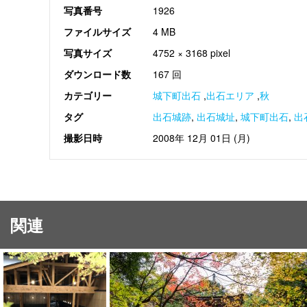
写真番号
1926
ファイルサイズ
4 MB
写真サイズ
4752 × 3168 pixel
ダウンロード数
167 回
カテゴリー
城下町出石
,
出石エリア
,
秋
タグ
出石城跡
,
出石城址
,
城下町出石
,
出
撮影日時
2008年 12月 01日 (月)
関連