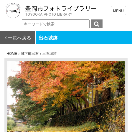
一覧へ戻る
出石城跡
HOME
>
城下町出石
>
出石城跡