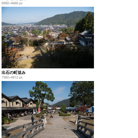
6992×4666 px
出石の町並み
7360×4912 px