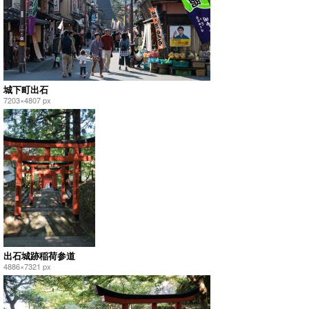
城下町出石
7203×4807 px
出石城跡稲荷参道
4886×7321 px