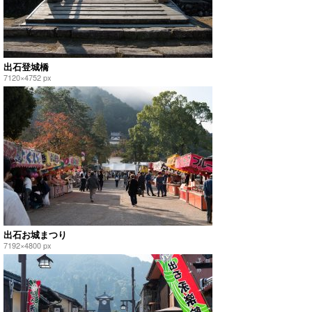
出石登城橋
7120×4752 px
出石お城まつり
7192×4800 px