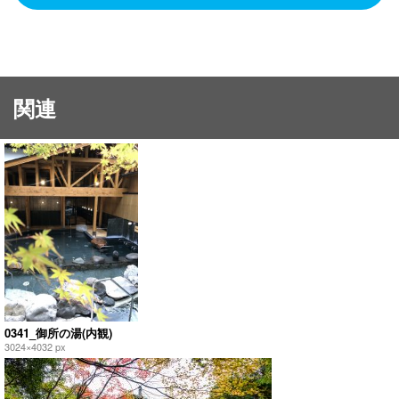
関連
0341_御所の湯(内観)
3024×4032 px