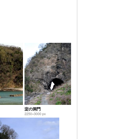
淀の洞門
2250×3000 px