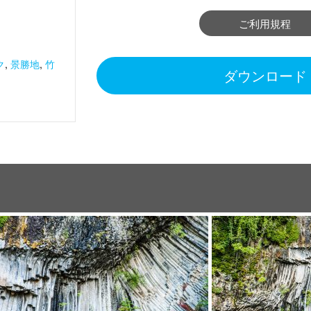
ご利用規程
ク
,
景勝地
,
竹
ダウンロード