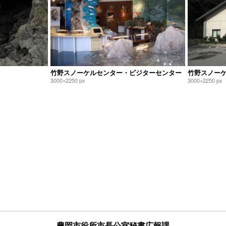
竹野スノーケルセンター・ビジターセンター
竹野スノー
3000×2250 px
3000×2250 px
豊岡市役所市長公室秘書広報課