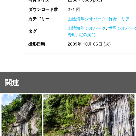
ダウンロード数
271 回
カテゴリー
山陰海岸ジオパーク
,
竹野エリア
山陰海岸ジオパーク
,
世界ジオパー
タグ
野町
,
淀の洞門
撮影日時
2009年 10月 06日 (火)
関連