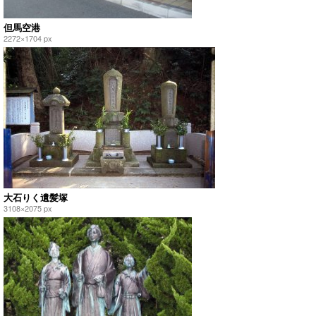
但馬空港
2272×1704 px
大石りく遺髪塚
3108×2075 px