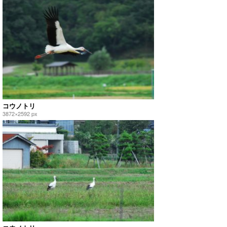
コウノトリ
3872×2592 px