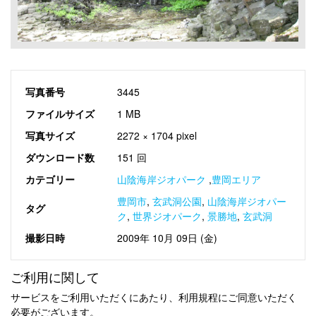
写真番号
3445
ファイルサイズ
1 MB
写真サイズ
2272 × 1704 pixel
ダウンロード数
151 回
カテゴリー
山陰海岸ジオパーク
,
豊岡エリア
豊岡市
,
玄武洞公園
,
山陰海岸ジオパー
タグ
ク
,
世界ジオパーク
,
景勝地
,
玄武洞
撮影日時
2009年 10月 09日 (金)
ご利用に関して
サービスをご利用いただくにあたり、利用規程にご同意いただく
必要がございます。