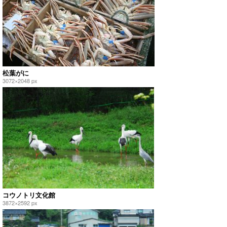
松葉がに
3072×2048 px
コウノトリ文化館
3872×2592 px