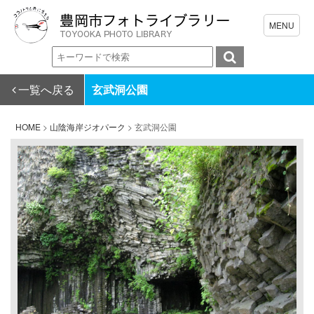
一覧へ戻る
玄武洞公園
HOME
>
山陰海岸ジオパーク
>
玄武洞公園