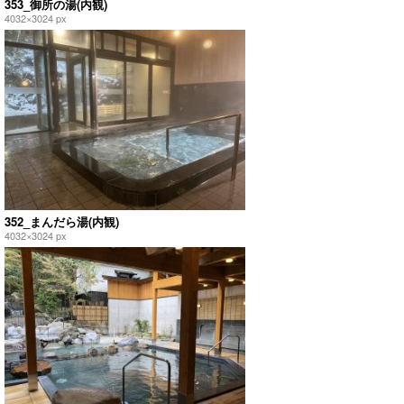
353_御所の湯(内観)
4032×3024 px
352_まんだら湯(内観)
4032×3024 px