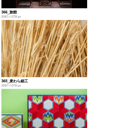
366_旅館
2067×1378 px
365_麦わら細工
2067×1378 px