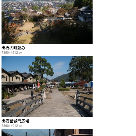
出石の町並み
7360×4912 px
出石登城門広場
7360×4912 px