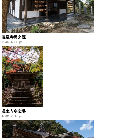
温泉寺奥之院
7246×4836 px
温泉寺多宝塔
4682×7015 px