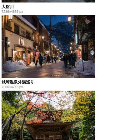
大谿川
7286×4863 px
城崎温泉外湯巡り
7066×4716 px