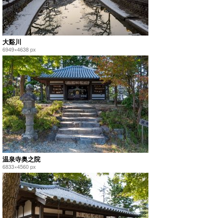
大谿川
6949×4638 px
温泉寺奥之院
6833×4560 px