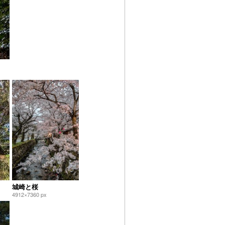
城崎と桜
4912×7360 px