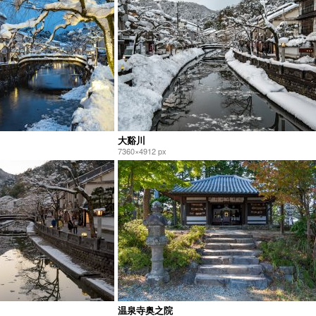
大谿川
7360×4912 px
温泉寺奥之院