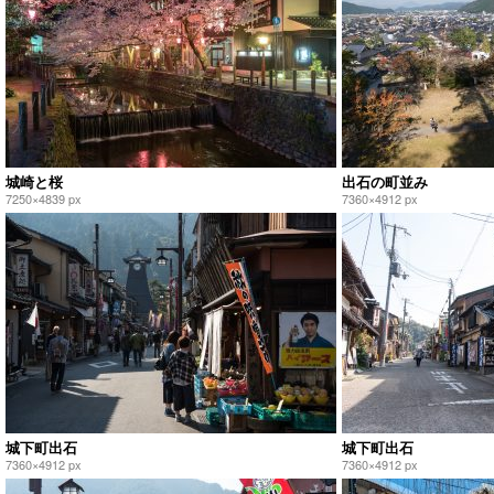
城崎と桜
出石の町並み
7250×4839 px
7360×4912 px
城下町出石
城下町出石
7360×4912 px
7360×4912 px