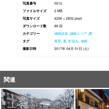
写真番号
0012
ファイルサイズ
2 MB
写真サイズ
4256 × 2832 pixel
ダウンロード数
88 回
カテゴリー
城崎温泉
,
城崎エリア
,
夏
タグ
夜景
,
夏
,
町並み
,
城崎
撮影日時
2017年 04月 01日 (土)
関連