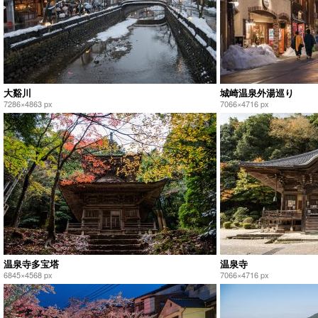
大谿川
城崎温泉外湯巡り
7286×4863 px
7066×4716 px
温泉寺多宝塔
温泉寺
6845×4568 px
7066×4716 px