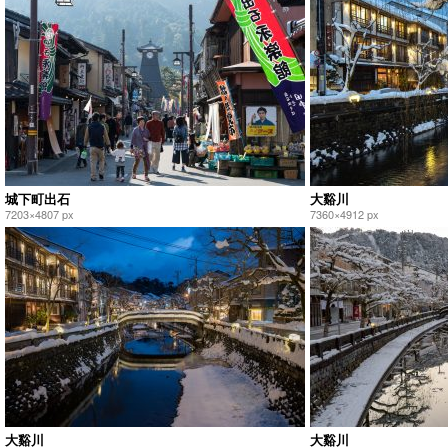
城下町出石
大谿川
7203×4807 px
7360×4912 px
大谿川
大谿川