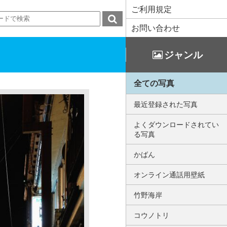
ご利用規定
お問い合わせ
ジャンル
全ての写真
最近登録された写真
よくダウンロードされてい
る写真
かばん
オンライン通話用壁紙
竹野海岸
コウノトリ