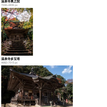
温泉寺奥之院
7246×4836 px
温泉寺多宝塔
4682×7015 px