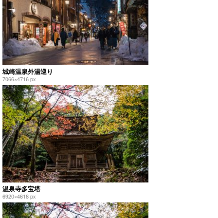
城崎温泉外湯巡り
7066×4716 px
温泉寺多宝塔
6920×4618 px