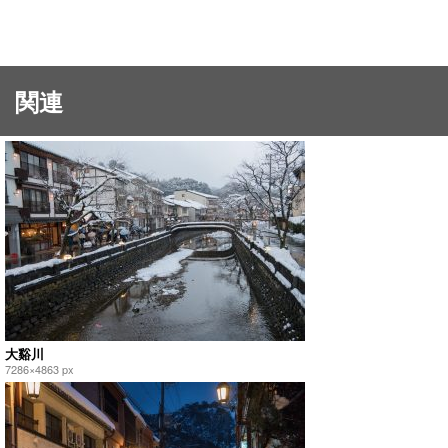
関連
大谿川
7286×4863 px