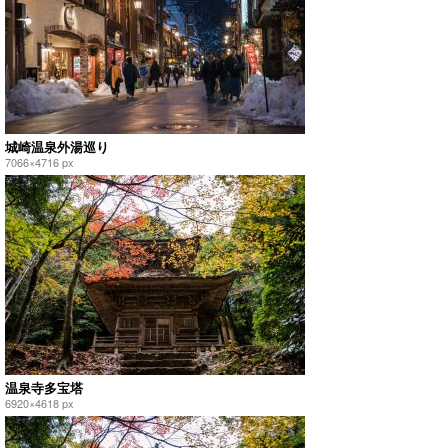
城崎温泉外湯巡り
7066×4716 px
温泉寺多宝塔
6920×4618 px