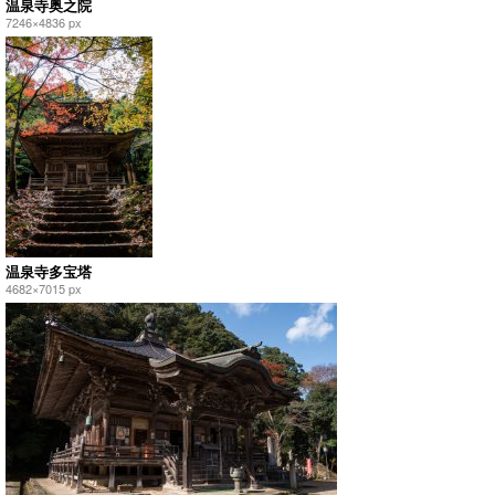
温泉寺奥之院
7246×4836 px
温泉寺多宝塔
4682×7015 px