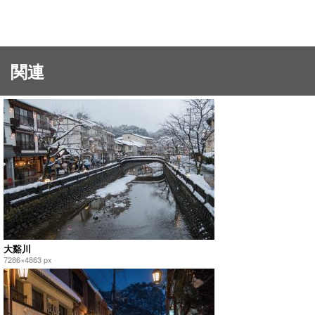
関連
大谿川
7286×4863 px