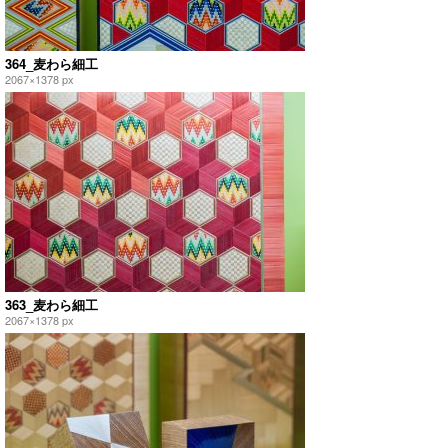
364_麦わら細工
2067×1378 px
363_麦わら細工
2067×1378 px