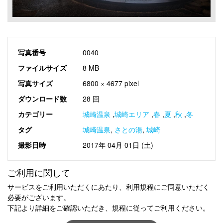
写真番号
0040
ファイルサイズ
8 MB
写真サイズ
6800 × 4677 pixel
ダウンロード数
28 回
カテゴリー
城崎温泉
,
城崎エリア
,
春
,
夏
,
秋
,
冬
タグ
城崎温泉
,
さとの湯
,
城崎
撮影日時
2017年 04月 01日 (土)
ご利用に関して
サービスをご利用いただくにあたり、利用規程にご同意いただく
必要がございます。
下記より詳細をご確認いただき、規程に従ってご利用ください。