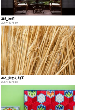
366_旅館
2067×1378 px
365_麦わら細工
2067×1378 px