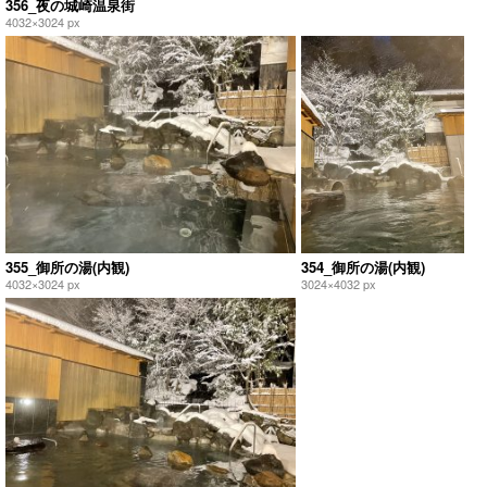
356_夜の城崎温泉街
4032×3024 px
355_御所の湯(内観)
354_御所の湯(内観)
4032×3024 px
3024×4032 px