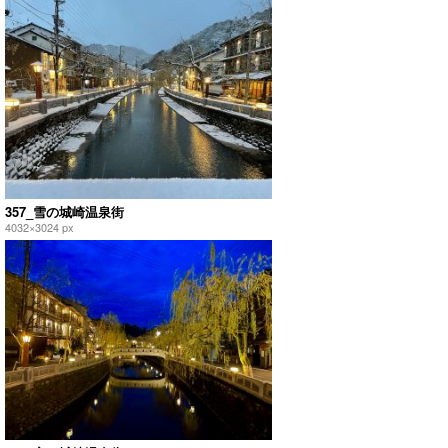
357_雪の城崎温泉街
4032×3024 px