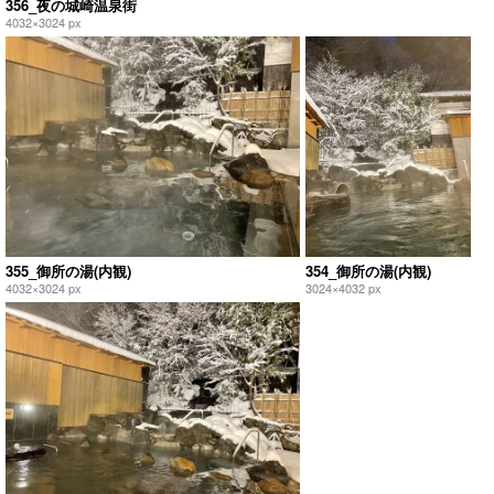
356_夜の城崎温泉街
4032×3024 px
355_御所の湯(内観)
354_御所の湯(内観)
4032×3024 px
3024×4032 px