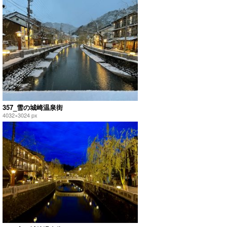
357_雪の城崎温泉街
4032×3024 px