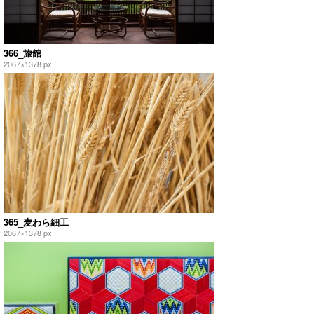
366_旅館
2067×1378 px
365_麦わら細工
2067×1378 px