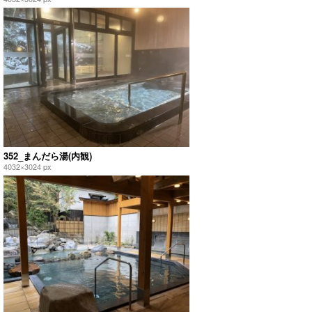
352_まんだら湯(内観)
4032×3024 px