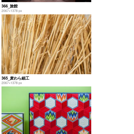
366_旅館
2067×1378 px
365_麦わら細工
2067×1378 px