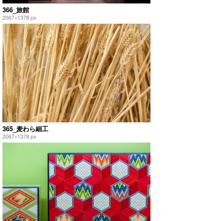
366_旅館
2067×1378 px
365_麦わら細工
2067×1378 px