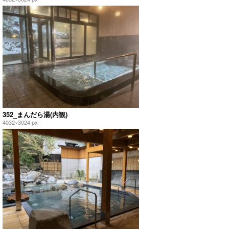
352_まんだら湯(内観)
4032×3024 px