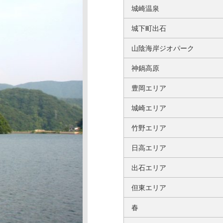
城崎温泉
城下町出石
山陰海岸ジオパーク
神鍋高原
豊岡エリア
城崎エリア
竹野エリア
日高エリア
出石エリア
但東エリア
春