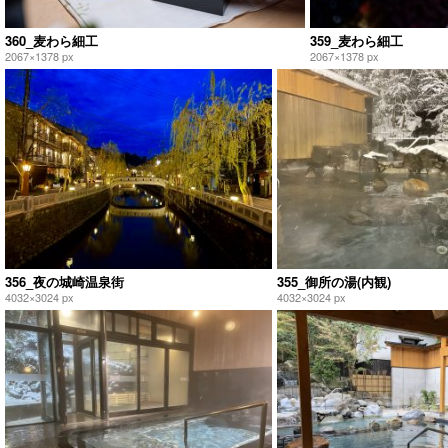
360_麦わら細工
359_麦わら細工
2067×1378 px
2067×1378 px
356_夜の城崎温泉街
355_御所の湯(内観)
4032×3024 px
4032×3024 px