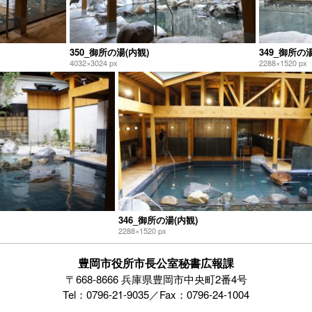
350_御所の湯(内観)
349_御所の湯
4032×3024 px
2288×1520 px
346_御所の湯(内観)
2288×1520 px
豊岡市役所市長公室秘書広報課
〒668-8666 兵庫県豊岡市中央町2番4号
Tel：0796-21-9035／Fax：0796-24-1004