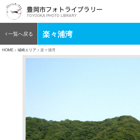
楽々浦湾
一覧へ戻る
HOME
>
城崎エリア
>
楽々浦湾