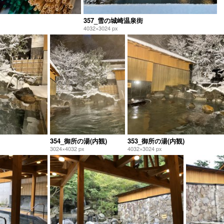
357_雪の城崎温泉街
4032×3024 px
354_御所の湯(内観)
353_御所の湯(内観)
3024×4032 px
4032×3024 px