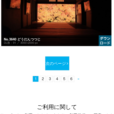
No.3640 どうだんつつじ
DL数：91 ／
3000×2000 px
次のページ
1
2
3
4
5
6
»
ご利用に関して