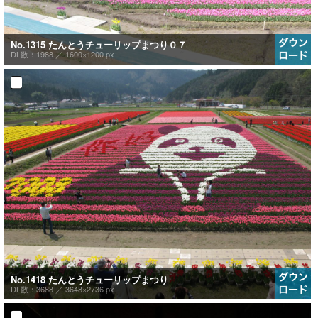
No.1315 たんとうチューリップまつり０７
DL数：1988 ／
1600×1200 px
No.1418 たんとうチューリップまつり
DL数：3688 ／
3648×2736 px