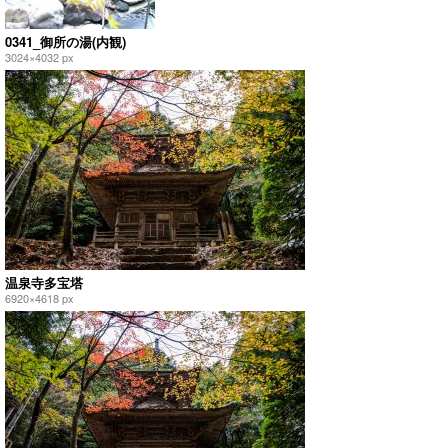
0341_御所の湯(内観)
3024×4032 px
温泉寺多宝塔
6920×4618 px