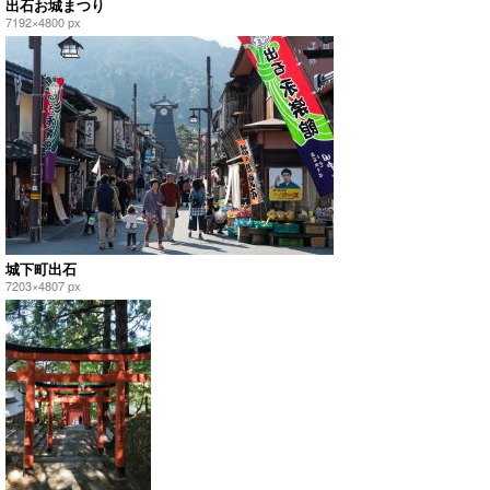
出石お城まつり
7192×4800 px
城下町出石
7203×4807 px