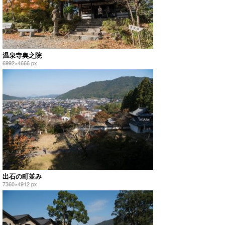
温泉寺奥之院
6992×4666 px
出石の町並み
7360×4912 px