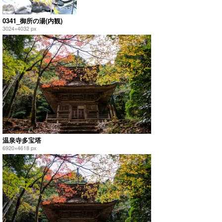
0341_御所の湯(内観)
3024×4032 px
温泉寺多宝塔
6920×4618 px