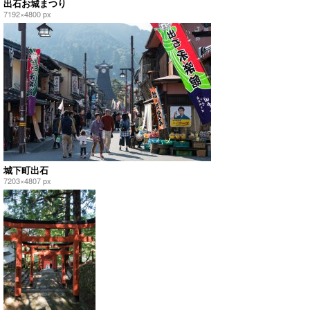
出石お城まつり
7192×4800 px
城下町出石
7203×4807 px