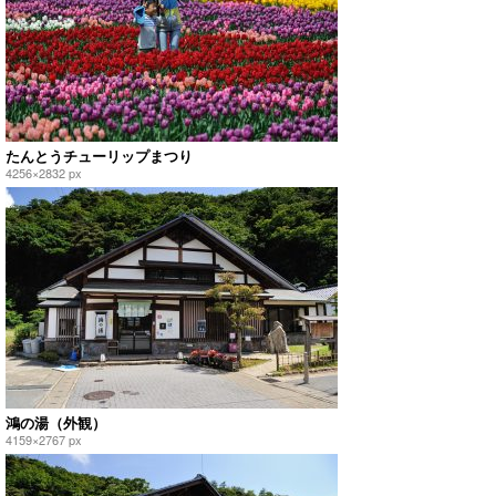
たんとうチューリップまつり
4256×2832 px
鴻の湯（外観）
4159×2767 px