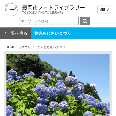
一覧へ戻る
奧赤あじさいまつり
HOME
>
但東エリア
>
奧赤あじさいまつり