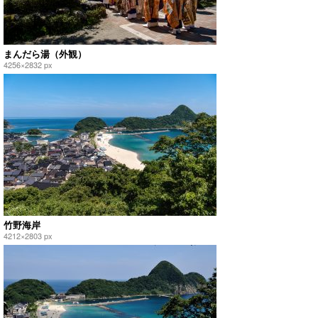
まんだら湯（外観）
4256×2832 px
竹野海岸
4212×2803 px