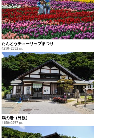
たんとうチューリップまつり
4256×2832 px
鴻の湯（外観）
4159×2767 px