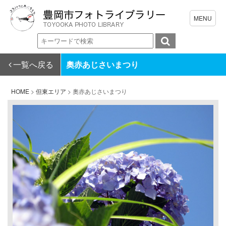
一覧へ戻る
奧赤あじさいまつり
HOME
>
但東エリア
>
奧赤あじさいまつり