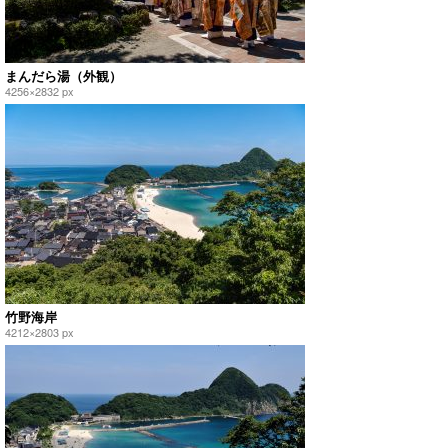
まんだら湯（外観）
4256×2832 px
竹野海岸
4212×2803 px