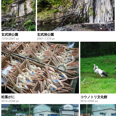
玄武洞公園
玄武洞公園
1378×2067 px
2067×1378 px
松葉がに
コウノトリ文化館
3072×2048 px
3872×2592 px