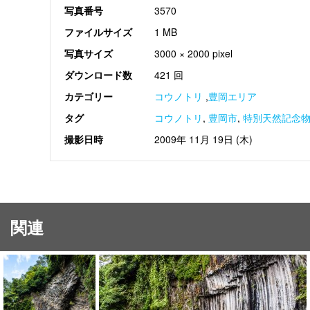
写真番号
3570
ファイルサイズ
1 MB
写真サイズ
3000 × 2000 pixel
ダウンロード数
421 回
カテゴリー
コウノトリ
,
豊岡エリア
タグ
コウノトリ
,
豊岡市
,
特別天然記念
撮影日時
2009年 11月 19日 (木)
関連