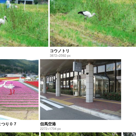
コウノトリ
3872×2592 px
まつり０７
但馬空港
2272×1704 px