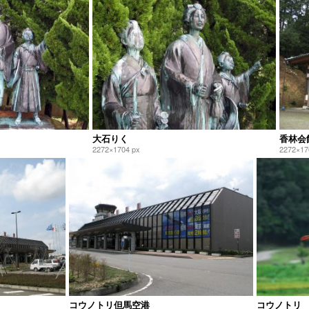
大石りく
香林会
2272×1704 px
2272×17
コウノトリ但馬空港
コウノトリ