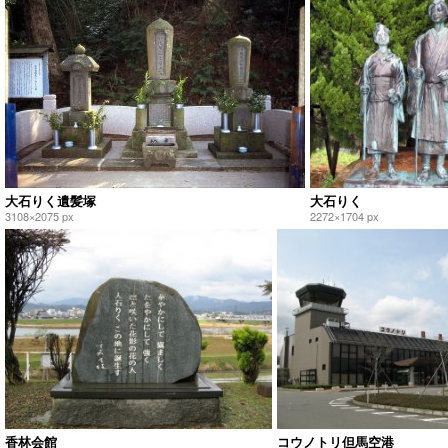
大石りく遺髪塚
大石りく
3108×2075 px
2272×1704 px
香林会館
コウノトリ但馬空港