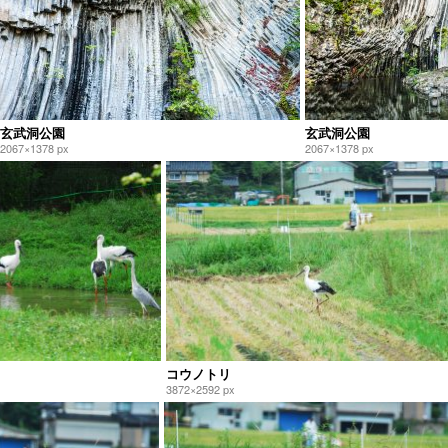
玄武洞公園
玄武洞公園
2067×1378 px
2067×1378 px
コウノトリ
3872×2592 px