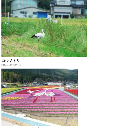
コウノトリ
3872×2592 px