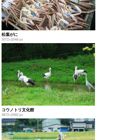
松葉がに
3072×2048 px
コウノトリ文化館
3872×2592 px