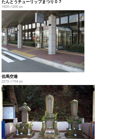
たんとうチューリップまつり０７
1600×1200 px
但馬空港
2272×1704 px