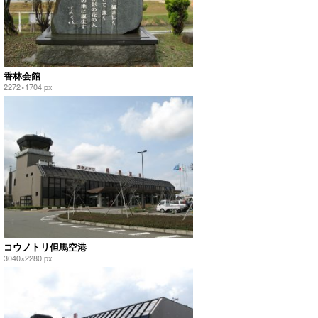
香林会館
2272×1704 px
コウノトリ但馬空港
3040×2280 px