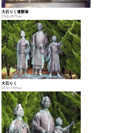
大石りく遺髪塚
3108×2075 px
大石りく
2272×1704 px