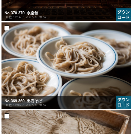
No.370 370_永楽館
DL数：214 ／
2067×1378 px
No.369 369_出石そば
DL数：296 ／
2067×1378 px