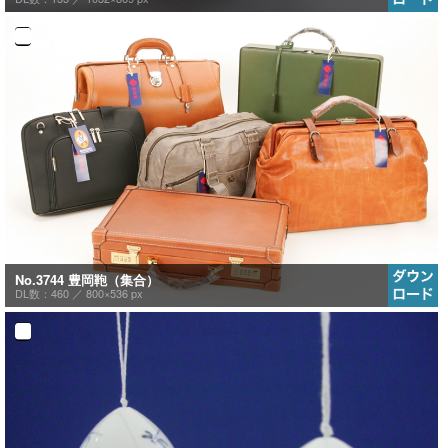
No.3744 豊岡鞄（集合）
DL数：460 ／
800×536 px