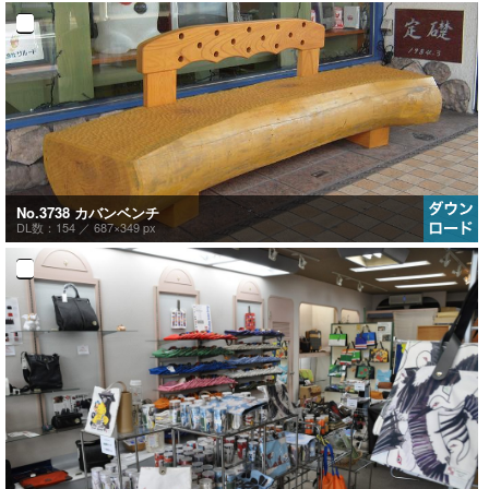
No.3738 カバンベンチ
DL数：154 ／
687×349 px