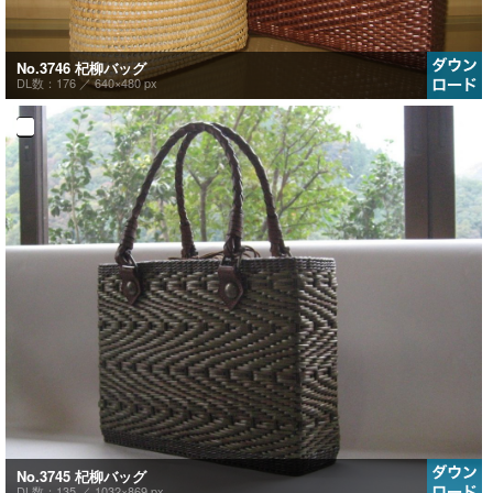
No.3746 杞柳バッグ
DL数：176 ／
640×480 px
No.3745 杞柳バッグ
DL数：135 ／
1032×869 px