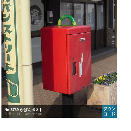
No.3739 かばんポスト
DL数：171 ／
394×443 px