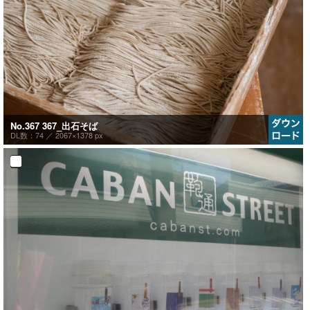
No.367 367_出石そば
DL数：74 ／
2067×1378 px