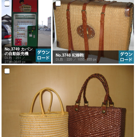
No.3749 カバン
の自動販売機
No.3748 杞柳鞄
DL数：251 ／
DL数：220 ／
1055×855 px
2736×3648 px