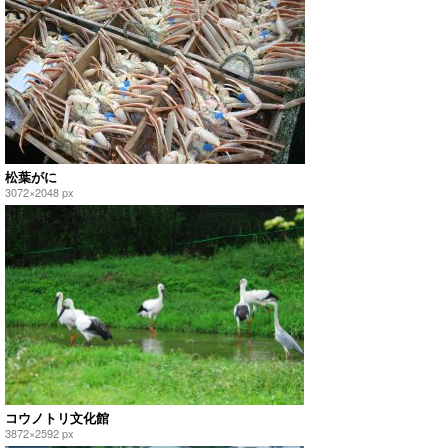
松葉がに
3072×2048 px
コウノトリ文化館
3872×2592 px