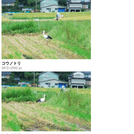
コウノトリ
3872×2592 px