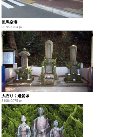
但馬空港
2272×1704 px
大石りく遺髪塚
3108×2075 px