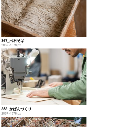
367_出石そば
2067×1378 px
358_かばんづくり
2067×1378 px