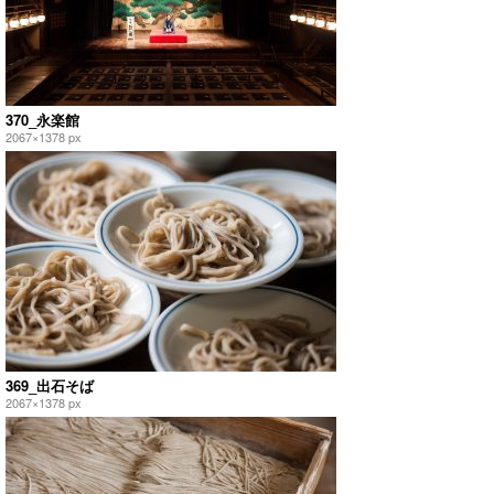
370_永楽館
2067×1378 px
369_出石そば
2067×1378 px