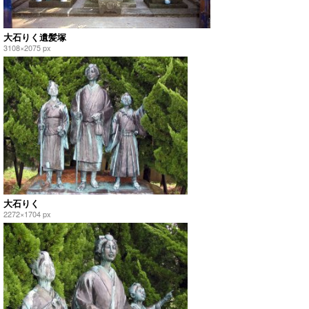
大石りく遺髪塚
3108×2075 px
大石りく
2272×1704 px