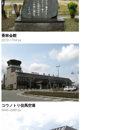
香林会館
2272×1704 px
コウノトリ但馬空港
3040×2280 px