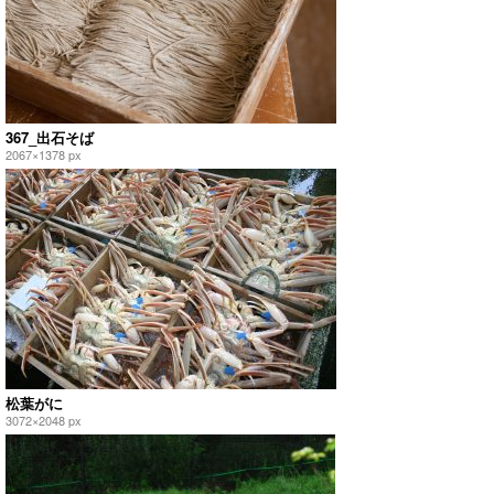
367_出石そば
2067×1378 px
松葉がに
3072×2048 px