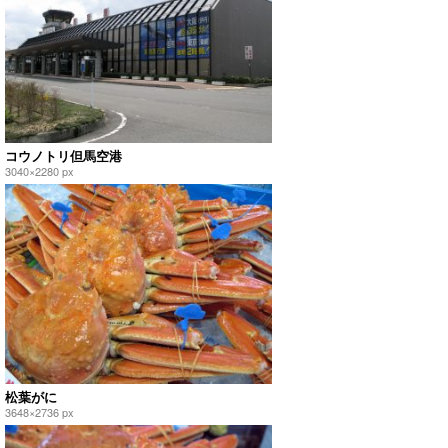
コウノトリ但馬空港
3040×2280 px
松葉がに
3648×2736 px