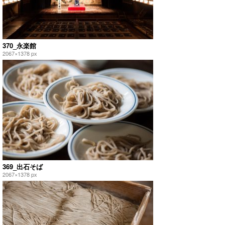
370_永楽館
2067×1378 px
369_出石そば
2067×1378 px