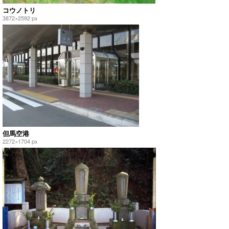
コウノトリ
3872×2592 px
但馬空港
2272×1704 px