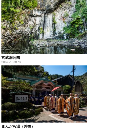
玄武洞公園
2067×1378 px
まんだら湯（外観）