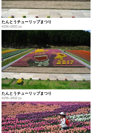
たんとうチューリップまつり
4256×2832 px
たんとうチューリップまつり
4256×2832 px