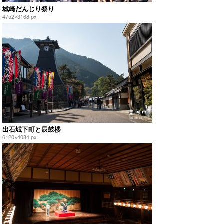
城崎だんじり祭り
4752×3168 px
出石城下町と辰鼓楼
6120×4084 px