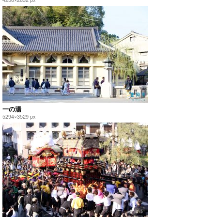
一の湯
5294×3529 px