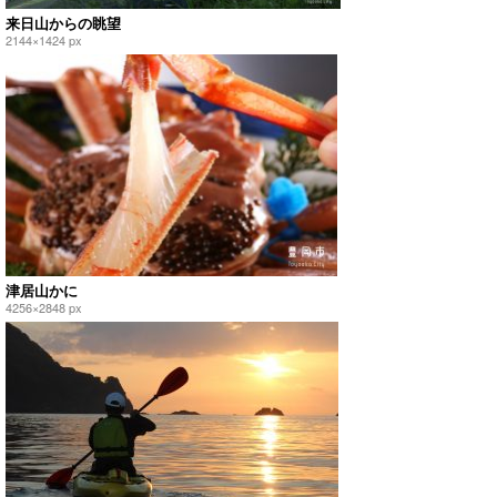
来日山からの眺望
2144×1424 px
津居山かに
4256×2848 px