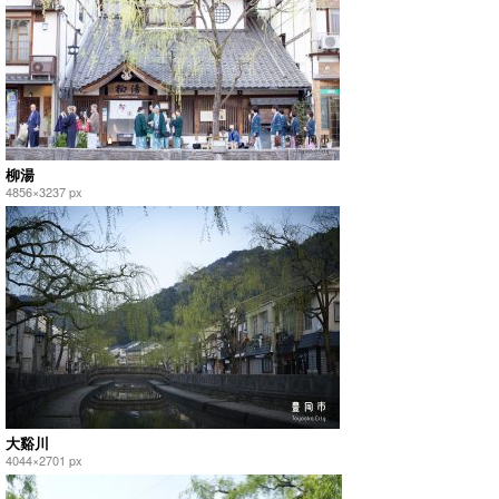
柳湯
4856×3237 px
大谿川
4044×2701 px