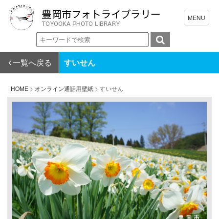
一覧へ戻る
すいせん
HOME
>
オンライン通話用壁紙
>
すいせん