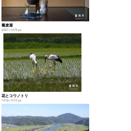
蕎麦屋
2067×1379 px
花とコウノトリ
1416×1012 px