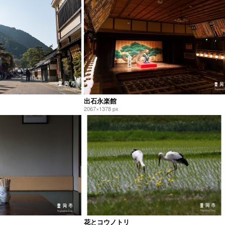
出石永楽館
2067×1378 px
花とコウノトリ