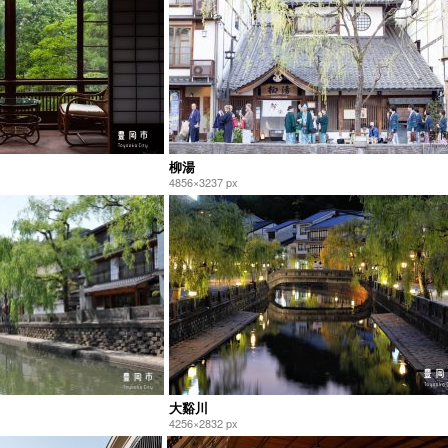
柳湯
4856×3237 px
大谿川
4256×2832 px