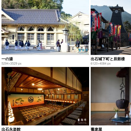
一の湯
出石城下町と辰鼓楼
5294×3529 px
6120×4084 px
出石永楽館
蕎麦屋