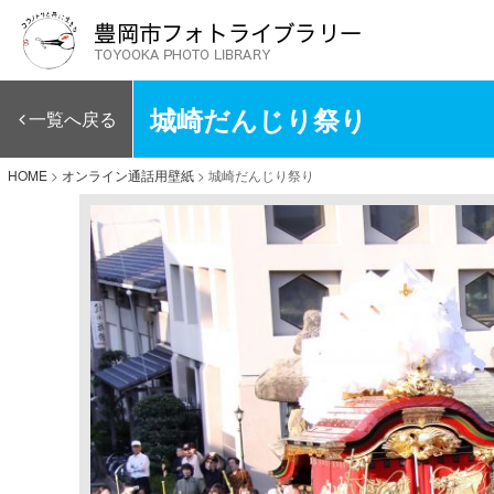
城崎だんじり祭り
一覧へ戻る
HOME
>
オンライン通話用壁紙
>
城崎だんじり祭り