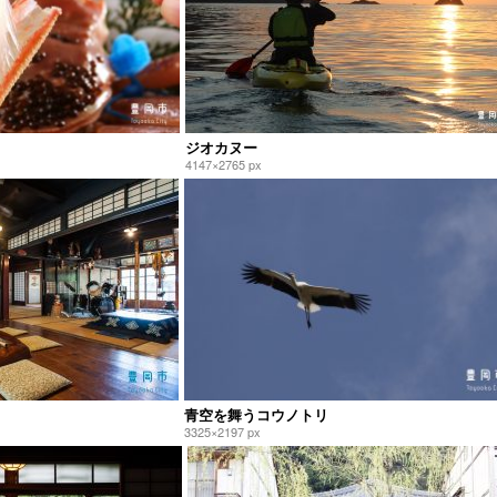
ジオカヌー
4147×2765 px
青空を舞うコウノトリ
3325×2197 px