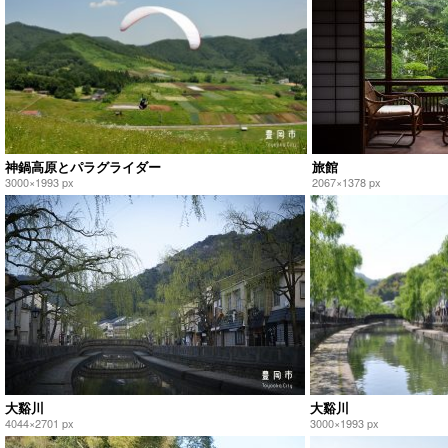
神鍋高原とパラグライダー
旅館
3000×1993 px
2067×1378 px
大谿川
大谿川
4044×2701 px
3000×1993 px