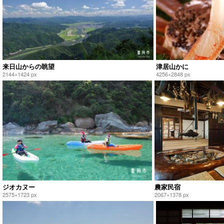
来日山からの眺望
津居山かに
2144×1424 px
4256×2848 px
ジオカヌー
農家民宿
2575×1723 px
2067×1378 px