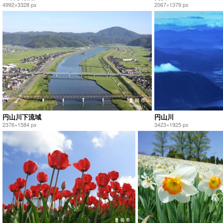
4992×3328 px
2067×1379 px
円山川下流域
円山川
2376×1584 px
3423×1925 px