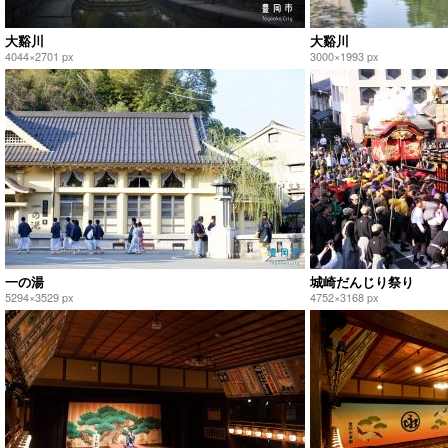
大谿川
大谿川
4044×2701 px
3000×1993 px
一の湯
城崎だんじり祭り
5294×3529 px
4752×3168 px