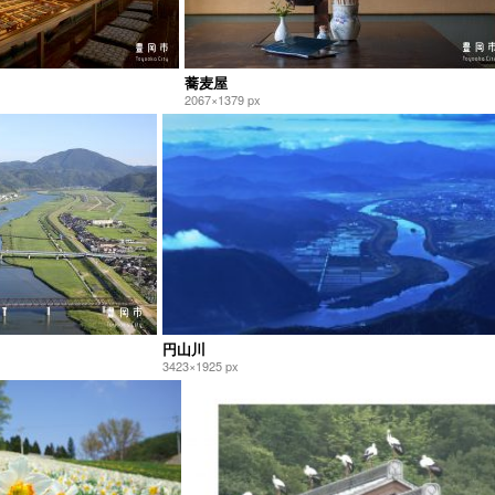
蕎麦屋
2067×1379 px
円山川
3423×1925 px