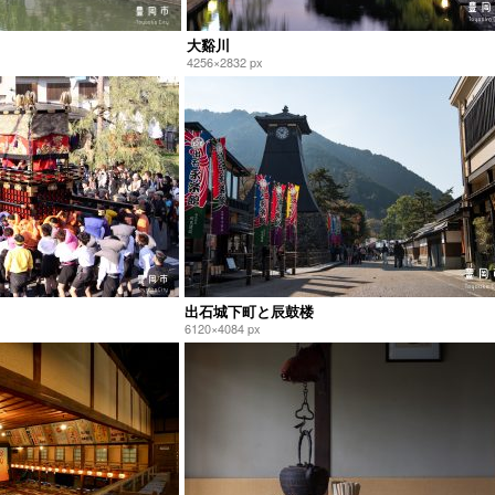
大谿川
4256×2832 px
出石城下町と辰鼓楼
6120×4084 px