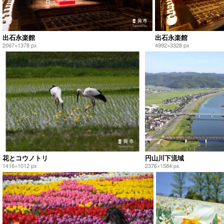
出石永楽館
出石永楽館
2067×1378 px
4992×3328 px
花とコウノトリ
円山川下流域
1416×1012 px
2376×1584 px