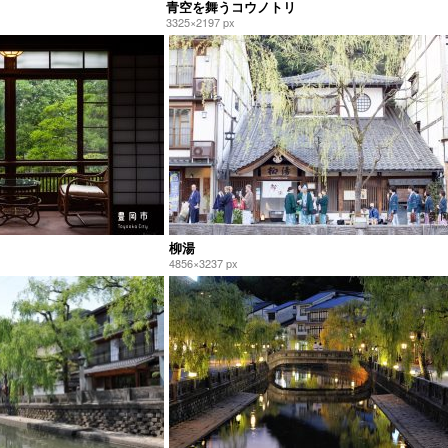
青空を舞うコウノトリ
3325×2197 px
柳湯
4856×3237 px