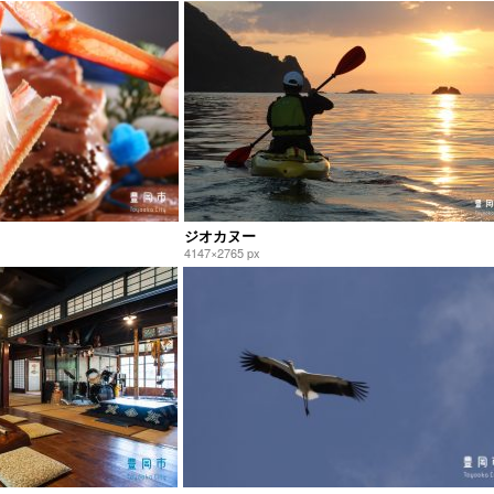
ジオカヌー
4147×2765 px