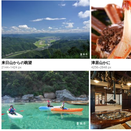
来日山からの眺望
津居山かに
2144×1424 px
4256×2848 px