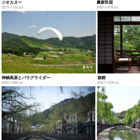
ジオカヌー
農家民宿
2575×1723 px
2067×1378 px
神鍋高原とパラグライダー
旅館
3000×1993 px
2067×1378 px