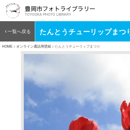
たんとうチューリップまつ
一覧へ戻る
HOME
>
オンライン通話用壁紙
>
たんとうチューリップまつり