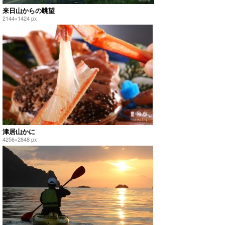
来日山からの眺望
2144×1424 px
津居山かに
4256×2848 px