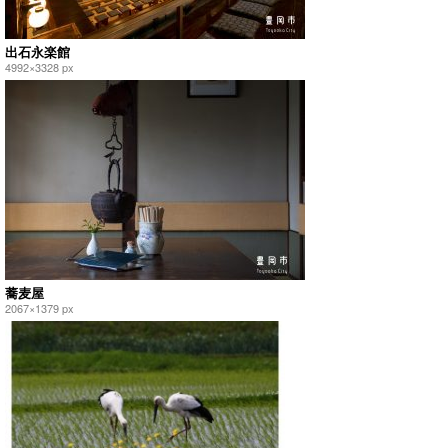
出石永楽館
4992×3328 px
蕎麦屋
2067×1379 px