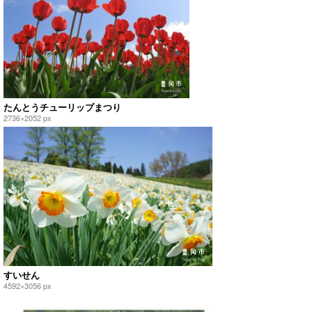
たんとうチューリップまつり
2736×2052 px
すいせん
4592×3056 px