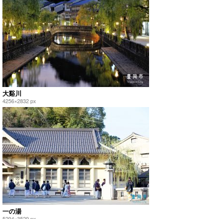
大谿川
4256×2832 px
一の湯
5294×3529 px