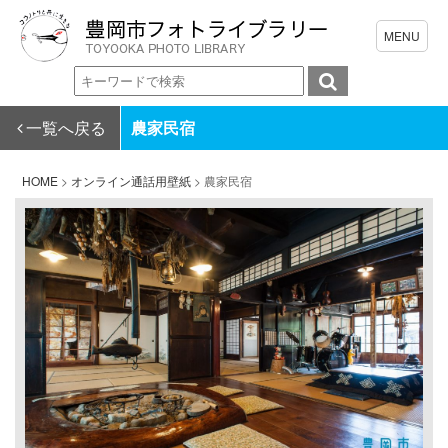
一覧へ戻る
農家民宿
HOME
>
オンライン通話用壁紙
>
農家民宿