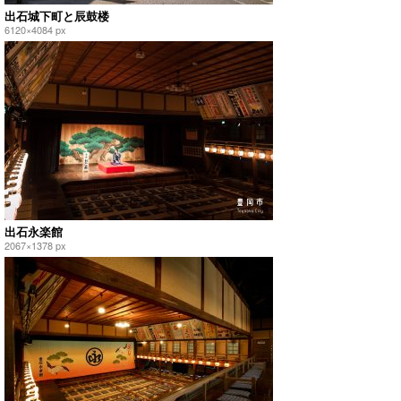
出石城下町と辰鼓楼
6120×4084 px
出石永楽館
2067×1378 px