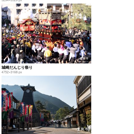
城崎だんじり祭り
4752×3168 px