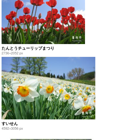
たんとうチューリップまつり
2736×2052 px
すいせん
4592×3056 px