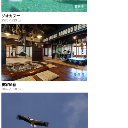
ジオカヌー
2575×1723 px
農家民宿
2067×1378 px