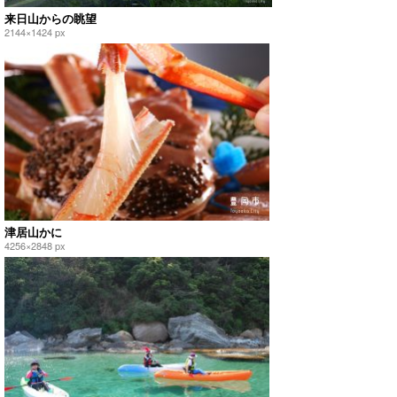
来日山からの眺望
2144×1424 px
津居山かに
4256×2848 px