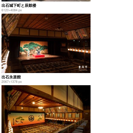
出石城下町と辰鼓楼
6120×4084 px
出石永楽館
2067×1378 px