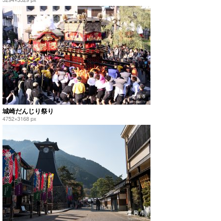
城崎だんじり祭り
4752×3168 px