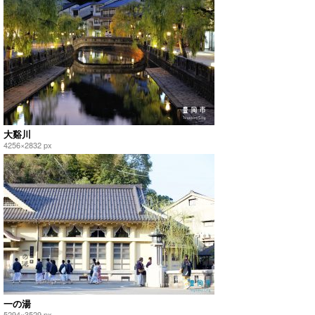
大谿川
4256×2832 px
一の湯
5294×3529 px