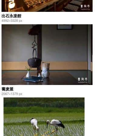
出石永楽館
4992×3328 px
蕎麦屋
2067×1379 px