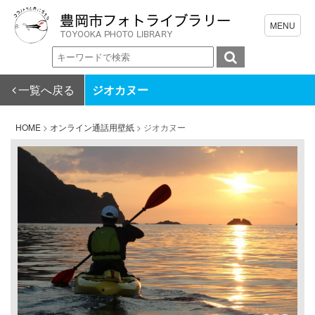
一覧へ戻る
ジオカヌー
HOME
>
オンライン通話用壁紙
>
ジオカヌー