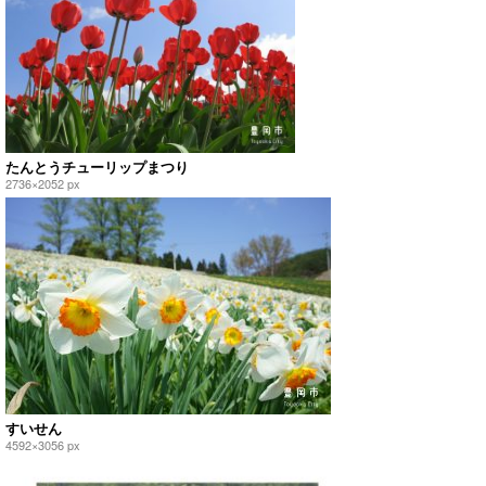
たんとうチューリップまつり
2736×2052 px
すいせん
4592×3056 px