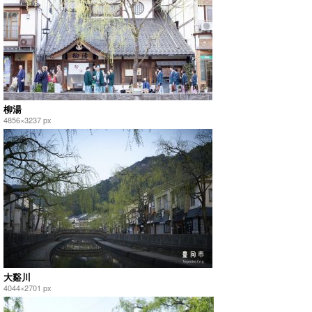
柳湯
4856×3237 px
大谿川
4044×2701 px