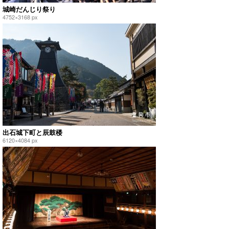
城崎だんじり祭り
4752×3168 px
出石城下町と辰鼓楼
6120×4084 px