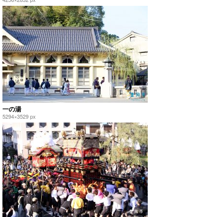
一の湯
5294×3529 px