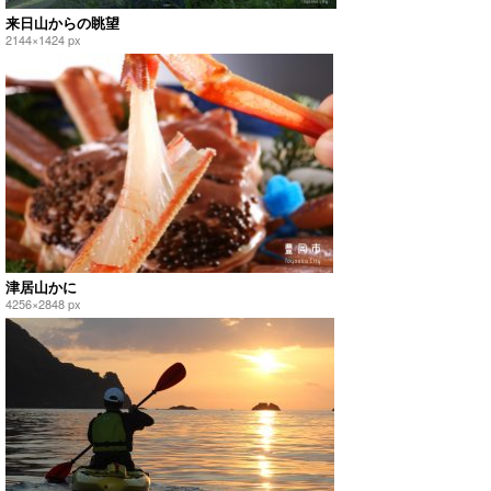
来日山からの眺望
2144×1424 px
津居山かに
4256×2848 px