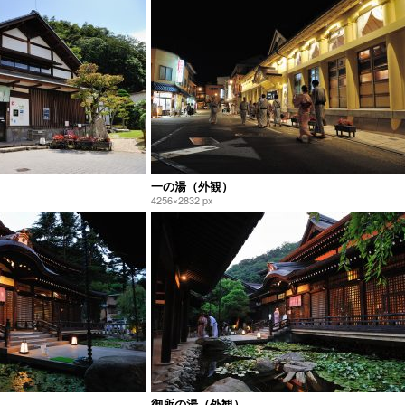
一の湯（外観）
4256×2832 px
御所の湯（外観）