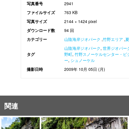
写真番号
2941
ファイルサイズ
763 KB
写真サイズ
2144 × 1424 pixel
ダウンロード数
94 回
カテゴリー
山陰海岸ジオパーク
,
竹野エリア
,
山陰海岸ジオパーク
,
世界ジオパー
タグ
野町
,
竹野スノーケルセンター・ビ
ー
,
シュノーケル
撮影日時
2009年 10月 05日 (月)
関連