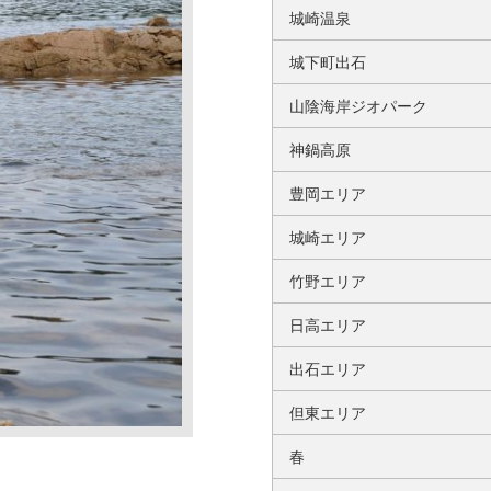
城崎温泉
城下町出石
山陰海岸ジオパーク
神鍋高原
豊岡エリア
城崎エリア
竹野エリア
日高エリア
出石エリア
但東エリア
春