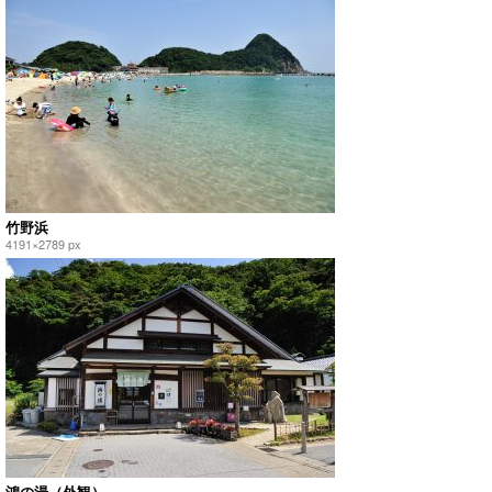
竹野浜
4191×2789 px
鴻の湯（外観）