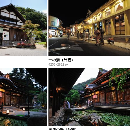
一の湯（外観）
4256×2832 px
御所の湯（外観）