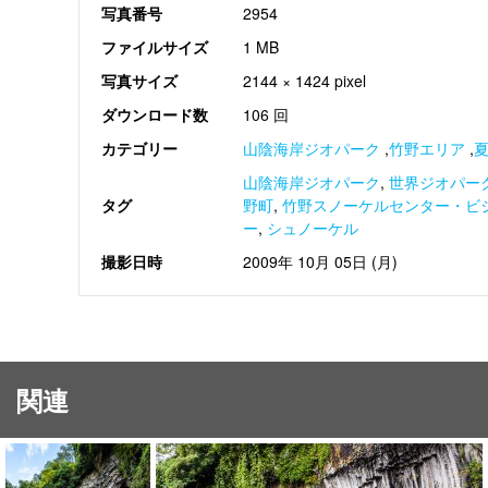
写真番号
2954
ファイルサイズ
1 MB
写真サイズ
2144 × 1424 pixel
ダウンロード数
106 回
カテゴリー
山陰海岸ジオパーク
,
竹野エリア
,
山陰海岸ジオパーク
,
世界ジオパー
タグ
野町
,
竹野スノーケルセンター・ビ
ー
,
シュノーケル
撮影日時
2009年 10月 05日 (月)
関連