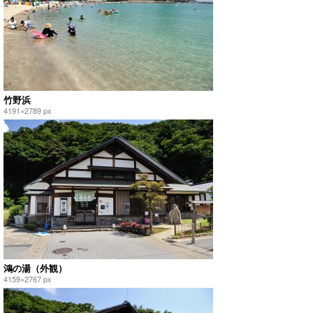
竹野浜
4191×2789 px
鴻の湯（外観）
4159×2767 px