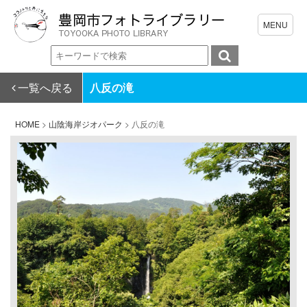
一覧へ戻る
八反の滝
HOME
>
山陰海岸ジオパーク
>
八反の滝