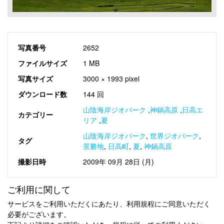
写真番号
2652
ファイルサイズ
1 MB
写真サイズ
3000 × 1993 pixel
ダウンロード数
144 回
山陰海岸ジオパーク
,
神鍋高原
,
日高エ
カテゴリー
リア
,
夏
山陰海岸ジオパーク
,
世界ジオパーク
,
タグ
景勝地
,
日高町
,
夏
,
神鍋高原
撮影日時
2009年 09月 28日 (月)
ご利用に関して
サービスをご利用いただくにあたり、利用規程にご同意いただく
必要がございます。