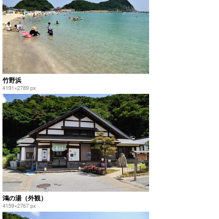
竹野浜
4191×2789 px
鴻の湯（外観）
4159×2767 px