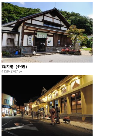
鴻の湯（外観）
4159×2767 px