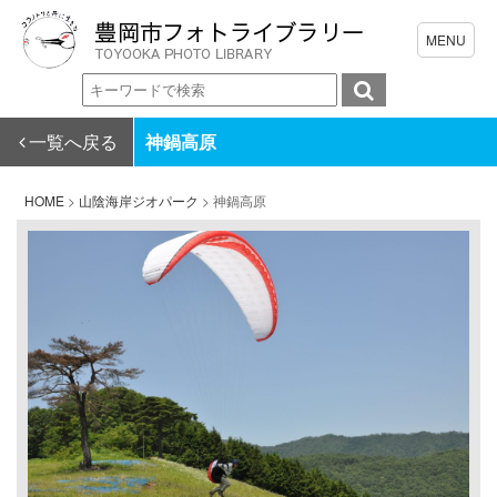
一覧へ戻る
神鍋高原
HOME
>
山陰海岸ジオパーク
>
神鍋高原