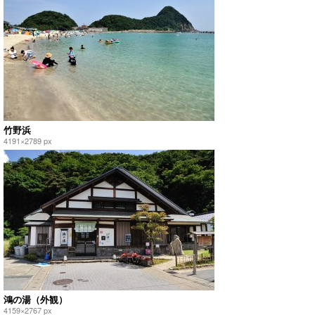
竹野浜
4191×2789 px
鴻の湯（外観）
4159×2767 px